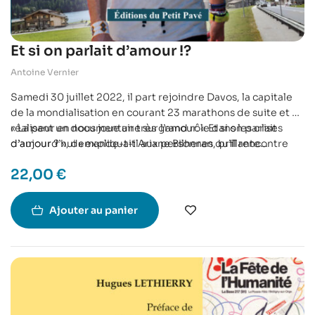
Et si on parlait d’amour !?
Antoine Vernier
Samedi 30 juillet 2022, il part rejoindre Davos, la capitale
de la mondialisation en courant 23 marathons de suite et en
réalisant un documentaire sur l’amour. « Et si on parlait
« La peur en nous joue un très grand rôle dans les crises
d’amour ? », demande-t-il aux personnes qu’il rencontre
d’aujourd’hui » expliquait Ariane Bilheran, brillante
sur la route.
psychologue qui a m’a honoré de son soutien. Elle a ajouté «
22,00
€
Dans ce livre, au travers d’étapes de sa vie personnelle, il
ce qui chasse la peur, c’est l’amour ».
éclaire ses raisons de courir, d’être allé à la rencontre des
J’ai voulu porter l’attention sur cette énergie illimitée,
autres et d’espérer.
comme espérer que nous puissions apprendre ensemble.
Ajouter au panier
Et, au-delà de ces rencontres riches, je crois que ce que je
pouvais faire de mieux pour le monde, c’était d’évoluer
moi-même. Apprendre à mieux m’aimer et chercher ce
qu’est l’amour.