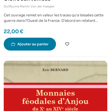
Guillaume Martin Van der Haegen
Cet ouvrage remet en valeur les traces qu’a laissées cette
guerre dans l’Ouest de la France. D’abord en relatant
l’histoire de ces grands héros, comme le général Chanzy, les
22,00
€
hommes mobilisés (les « Moblots »), ou les francs-tireurs…
Puis en parcourant les cimetières, parcs, places de nos
villes et villages de l’Ouest de la France, à la recherche des
Ajouter au panier
statues, monuments et autres marques de
commémorations de cette guerre souvent oubliée.
C’est aussi le parcours personnel de son auteur,
randonneur insatiable des villes, photographe de statues
et de plaques commémoratives, de cimetières… ce qui lui
permet d’appréhender le passé pour comprendre le
présent et le partager.