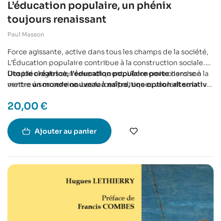
L’éducation populaire, un phénix
toujours renaissant
Paul Masson
Force agissante, active dans tous les champs de la société,
L’Éducation populaire contribue à la construction sociale.
Des idéologies s’en revendiquent. L’économie cherche à la
Utopie créatrice, l’éducation populaire porte
dans son
mettre à son service. Les forces politiques veulent se la
ventre
un monde nouveau à naître, une option alternative
concilier.
en mesure de faire vivre une démocratie jamais
20,00
€
complètement aboutie.
Ajouter au panier