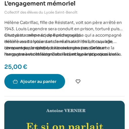
L’engagement mémoriel
Collectif des élèves du Lycée Saint-Benoît
Hélène Cabrillac, fille de Résistant, voit son père arrêté en
1943. Louis Legendre sera conduit en prison, torturé puis
envoyé au camp nazi de Bunchenwald.
C’est cette même équipe pédagogique qui a accompagné
Hélène avait trois ans et demi en avril 1945, lorsqu’elle
des élèves du lycée dans la réalisation de cet ouvrage,
comprend que son père ne reviendra pas. Ce drame la
revenant sur le destin de Louis Legendre, sur leur
Un ouvrage complet qui à travers une rencontre et
marquera à vie et la conduira à témoigner et poursuivre le
rencontre avec Hélène Cabrillac, et la participation à un
l’engagement d’enseignants revient sur le pourquoi de la
devoir de mémoire des ces hommes et femmes disparus
travail d’hommage aux derniers Résistants disparus ces
nécessité de se souvenir du passé, de notre Histoire, sur
25,00
€
dans leur combat de Résistant. Elle devient vice-
dernières décennies.
l’importance du témoignage et la nécessité de conserver la
présidente de la Fondation pour la Mémoire de la
mémoire de ces époques si sombres.
Déportation, et membre du jury du CNRD (Concours
Ajouter au panier
National de la Résistance et de la Déportation). C’est dans
ce cadre qu’elle rencontre les élèves du lycée Saint-Benoît
d’Angers, récompensés pour leur travail sur Les fusillés de
Belle-Beille (paru aux éditions du Petit Pavé en 2020).