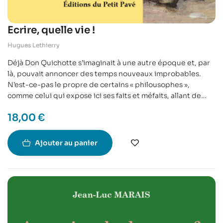
Ecrire, quelle vie !
Hugues Lethierry
Déjà Don Quichotte s’imaginait à une autre époque et, par
là, pouvait annoncer des temps nouveaux improbables.
N’est-ce-pas le propre de certains « philousophes »,
comme celui qui expose ici ses faits et méfaits, allant de
l’Histoire de l’éducation à celle des penseurs grecs, en
18,00
€
passant par Levebvre, Jankélévitch et quelques autres…
Ajouter au panier