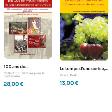
100 ans de
Le temps d’une cerise,
communistes en Loire-
Collectif du PCF 44 pour le
d’une saison de mimosa
Pascal Pratz
centenaire
Inférieure et Atlantique
13,00
€
28,00
€