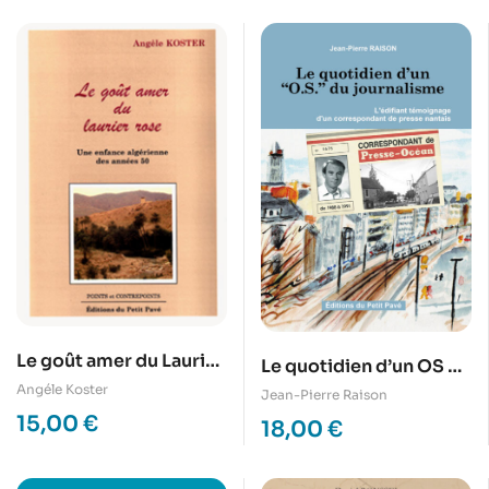
Le goût amer du Laurier
Le quotidien d’un OS du
Rose
Angéle Koster
journalisme
Jean-Pierre Raison
15,00
€
18,00
€