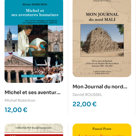
Mon Journal du nord
Michel et ses aventures
Mali
Daniel ROUSSEL
humaines
Michel Robichon
22,00
€
12,00
€