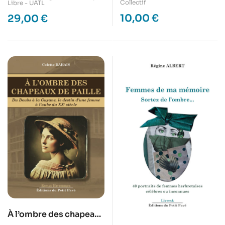
Les poétesses ne sont
Collectif
Libre - UATL
pas des potiches
10,00
€
29,00
€
À l’ombre des chapeaux