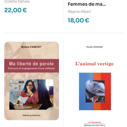
de paille
Colette Dahais
Femmes de ma
22,00
€
mémoire – Sortez de
Régine Albert
l’ombre…
18,00
€