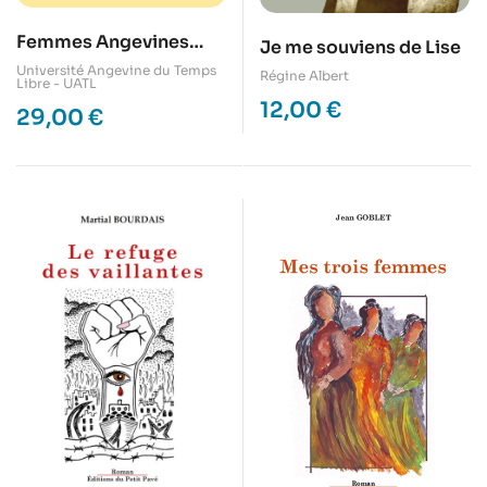
Femmes Angevines
Je me souviens de Lise
sous la IIIe République
Université Angevine du Temps
Régine Albert
Libre - UATL
12,00
€
29,00
€