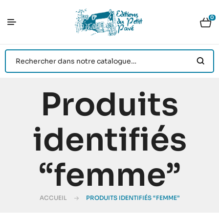
0
Produits
identifiés
“femme”
ACCUEIL
PRODUITS IDENTIFIÉS “FEMME”