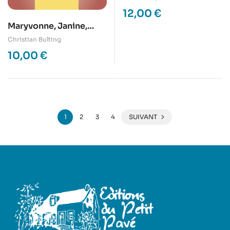
12,00
€
Maryvonne, Janine,
Berthe et les autres
Christian Bulting
10,00
€
1
2
3
4
SUIVANT