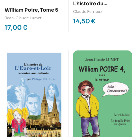
L’histoire du
William Poire, Tome 5
Bourbonnais racontée
Claude Ferrieux
aux enfants… et aux
Jean-Claude Lumet
14,50
€
grands
17,00
€