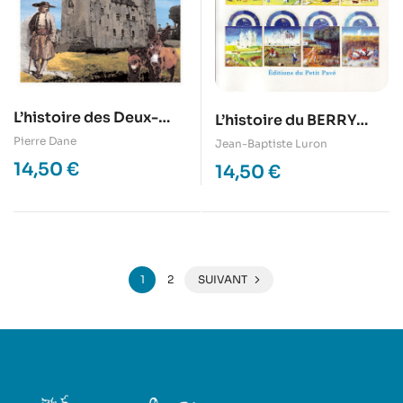
L’histoire des Deux-
L’histoire du BERRY
Sèvres racontée aux
racontée à ma fille
Pierre Dane
Jean-Baptiste Luron
enfants
14,50
€
14,50
€
1
2
SUIVANT