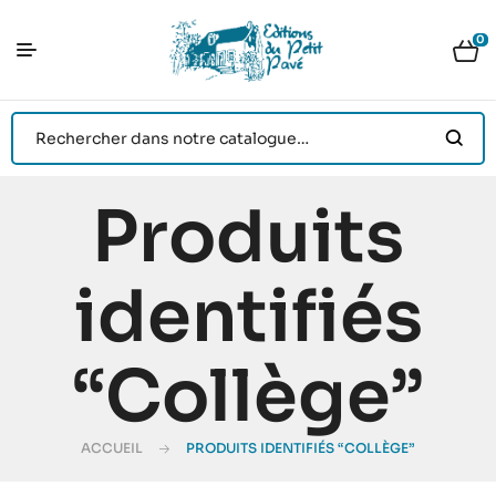
0
Produits
identifiés
“Collège”
ACCUEIL
PRODUITS IDENTIFIÉS “COLLÈGE”