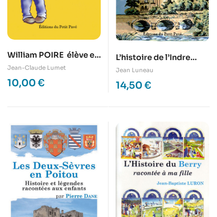
William POIRE  élève en
L’histoire de l’Indre
6e… pour un bon bail
Jean-Claude Lumet
racontée aux enfants
Jean Luneau
10,00
€
14,50
€