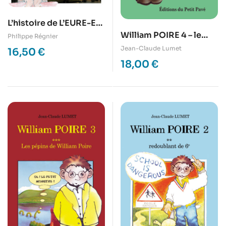
L’histoire de L’EURE-ET-
LOIR racontée aux
William POIRE 4 – le
Philippe Régnier
enfants
retour
Jean-Claude Lumet
16,50
€
18,00
€