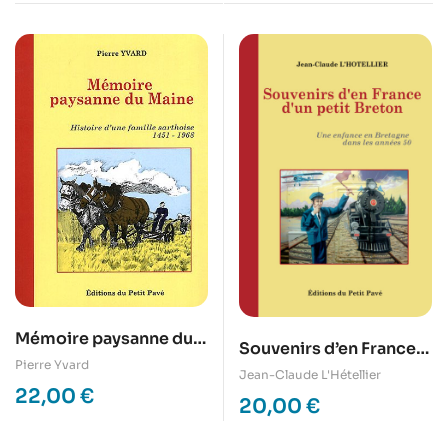
Mémoire paysanne du
Souvenirs d’en France
Maine
Pierre Yvard
d’un petit Breton – Une
Jean-Claude L'Hétellier
22,00
€
enfance en Bretagne
20,00
€
dans les années 50