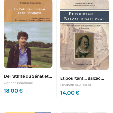
De l’utilité du Sénat et
Et pourtant… Balzac
de l’écologie
Corinne Bouchoux
disait vrai
Elisabeth SUAUDEAU
18,00
€
14,00
€