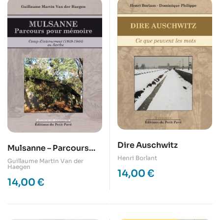
Dire Auschwitz
Mulsanne – Parcours
Henri Borlant
pour mémoire
Guillaume Martin Van der
Haegen
14,00
€
14,00
€