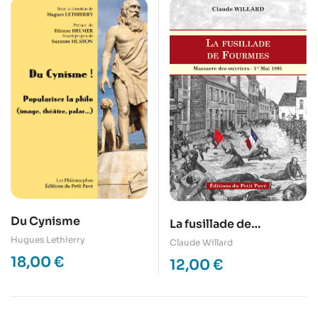
Du Cynisme
La fusillade de
Fourmies – Massacre
Hugues Lethierry
Claude Willard
des ouvriers – 1er mai
18,00
€
12,00
€
1891