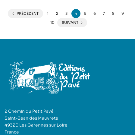
PRÉCÉDENT
1
2
3
4
5
6
7
8
9
10
SUIVANT
2 Chemin du Petit Pavé
Saint-Jean des Mauvrets
49320 Les Garennes sur Loire
France