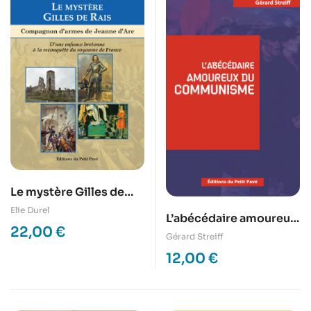
Le mystère Gilles de
Rais
Elie Durel
L’abécédaire amoureux
22,00
€
du Communisme
Gérard Streiff
12,00
€