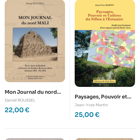
Mon Journal du nord
Paysages, Pouvoir et
Mali
Daniel ROUSSEL
Colères du Sillon à
Jean-Yves Martin
22,00
€
l’Estuaire
25,00
€