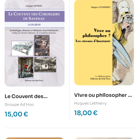
Vivre ou philosopher ?
Le Couvent des
Les ciseaux d’Anastasie
Cordeliers de Savenay /
Hugues Lethierry
Groupe Ad'Hoc
1419-2019
18,00
€
15,00
€