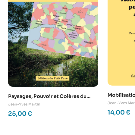
Mobilisatio
Paysages, Pouvoir et Colères du
1985 -2015
Sillon à l’Estuaire
Jean-Yves Mar
Jean-Yves Martin
14,00
€
25,00
€