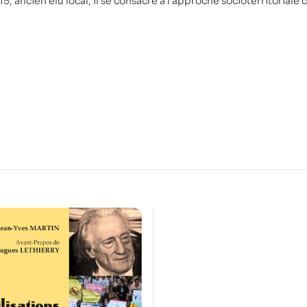
5, ancien élu local, il se consacre à l’approche socioterritoriale