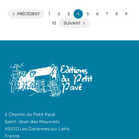
PRÉCÉDENT
1
2
3
4
5
6
7
8
9
10
SUIVANT
2 Chemin du Petit Pavé
Saint-Jean des Mauvrets
49320 Les Garennes sur Loire
France