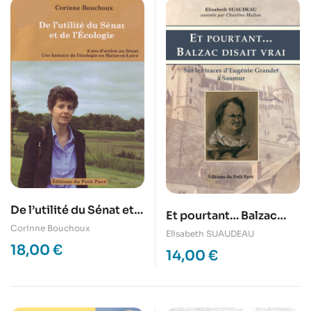
De l’utilité du Sénat et
Et pourtant… Balzac
de l’écologie
Corinne Bouchoux
disait vrai
Elisabeth SUAUDEAU
18,00
€
14,00
€