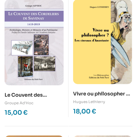
Vivre ou philosopher ?
Le Couvent des
Les ciseaux d’Anastasie
Cordeliers de Savenay /
Hugues Lethierry
Groupe Ad'Hoc
1419-2019
18,00
€
15,00
€