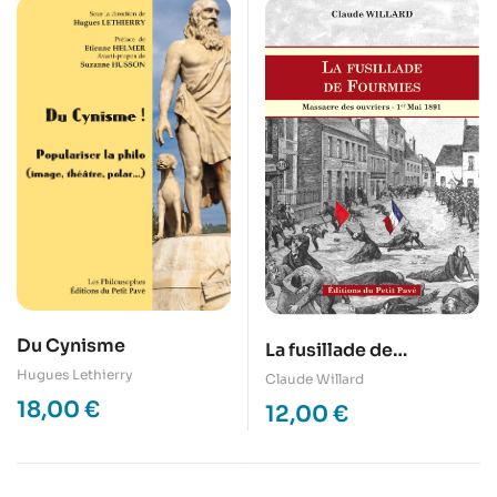
Du Cynisme
La fusillade de
Fourmies – Massacre
Hugues Lethierry
Claude Willard
des ouvriers – 1er mai
18,00
€
12,00
€
1891