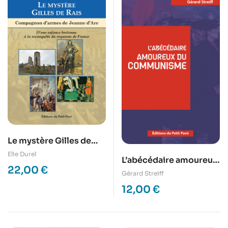
Le mystère Gilles de
Rais
Elie Durel
L’abécédaire amoureux
22,00
€
du Communisme
Gérard Streiff
12,00
€