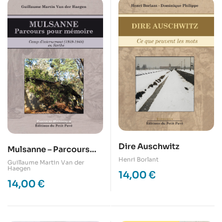
Dire Auschwitz
Mulsanne – Parcours
Henri Borlant
pour mémoire
Guillaume Martin Van der
Haegen
14,00
€
14,00
€