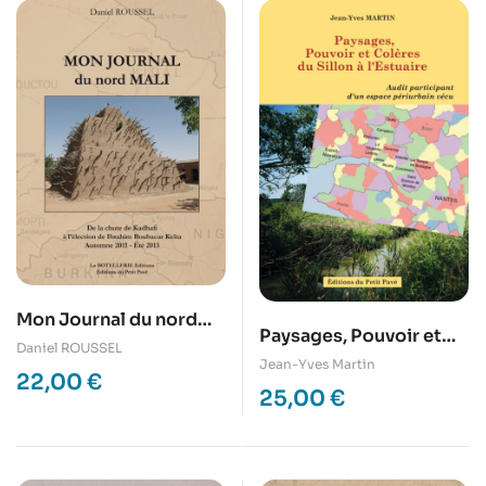
Mon Journal du nord
Paysages, Pouvoir et
Mali
Daniel ROUSSEL
Colères du Sillon à
Jean-Yves Martin
22,00
€
l’Estuaire
25,00
€