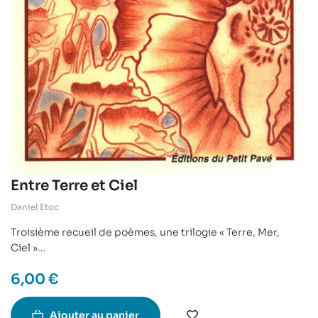
Entre Terre et Ciel
Daniel Etoc
Troisième recueil de poèmes, une trilogie « Terre, Mer,
Ciel »
(en vers classiques ou libres) dans laquelle l’auteur nous
6,00
€
propose une
communion esthétique et spirituelle avec ces trois
éléments et nous invite é l’accompagner dans son
Ajouter au panier