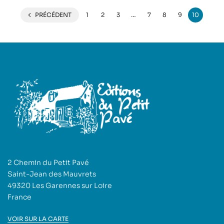
PRÉCÉDENT
1
2
3
…
7
8
9
10
2 Chemin du Petit Pavé
Saint-Jean des Mauvrets
49320 Les Garennes sur Loire
France
VOIR SUR LA CARTE