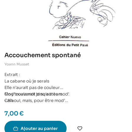
Accouchement spontané
Yoann Musset
Extrait :
La cabane où je serais
Elle n’aurait pas de couleur
On y trouverait cinq auteurs
Mod’ ouais moi je suis très mod’.
Cela
– Ah oui, mais, pour être mod’
Mallarmé
Faudrait déjà être moderne.
7,00
€
Stevenson
– Pas du tout, c’est une vision
Beckett
de bourgeois déphasé, ça.
Calderon
Etre mod’, c’est d’être modeste.
Ajouter au panier