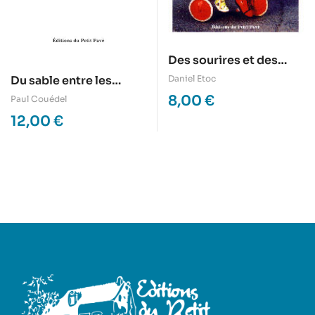
Des sourires et des
larmes
Du sable entre les
Daniel Etoc
doigts
8,00
€
Paul Couédel
12,00
€