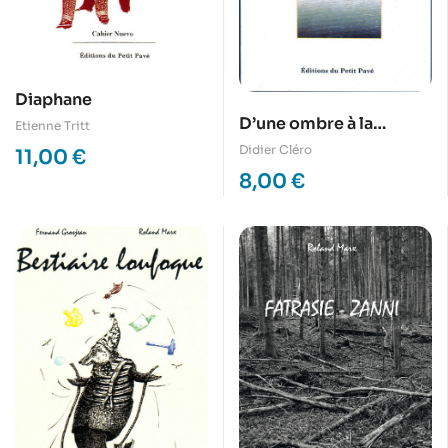
Diaphane
D’une ombre à la
Etienne Tritt
lumière
Didier Cléro
11,00
€
8,00
€