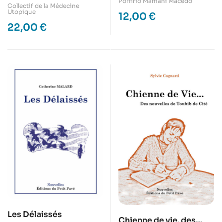
Porfirio Mamani Macedo
Le Lavadonf
Collectif de la Médecine
Utopique
12,00
€
22,00
€
Les Délaissés
Chienne de vie, des