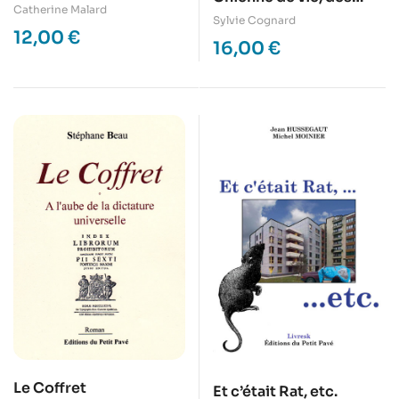
Catherine Malard
nouvelles du toubib de
Sylvie Cognard
12,00
€
cité
16,00
€
Le Coffret
Et c’était Rat, etc.