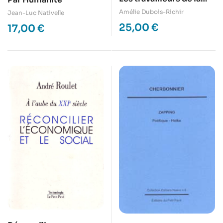
Loire au XIXe siècle
Amélie Dubois-Richir
Jean-Luc Nativelle
25,00
€
17,00
€