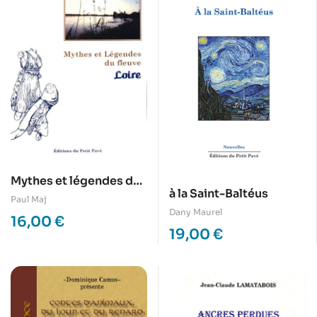
Mythes et légendes du
à la Saint-Baltéus
fleuve Loire
Paul Maj
Dany Maurel
16,00
€
19,00
€