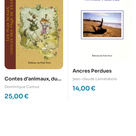
Ancres Perdues
Contes d’animaux, du
jean-claude Lamatabois
loup et du renard
Dominique Camus
14,00
€
25,00
€