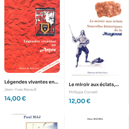
Légendes vivantes en
Le miroir aux éclats,
Anjou
Jean-Yves Revault
Nouvelles historiques
Philippe Conseil
14,00
€
de la Mayenne
12,00
€