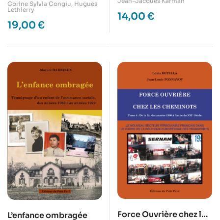
Jean-Jacques Karman
possibles
Corine Sylvia Congiu
,
Hugues
Lethierry
14,00
€
19,00
€
Force Ouvrière chez les
L’enfance ombragée