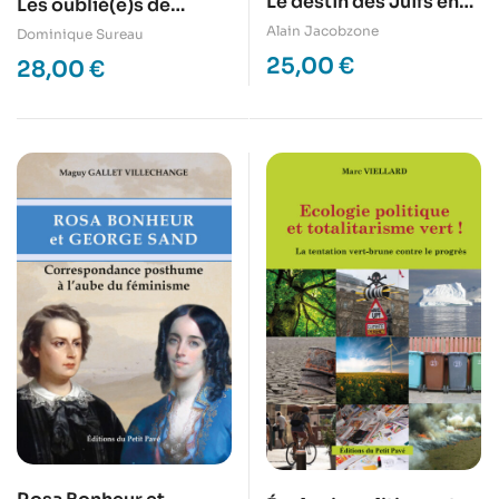
Le destin des Juifs en
Les oublié(e)s de
Anjou (1940-1944)
Bessonneau
Alain Jacobzone
Dominique Sureau
25,00
€
28,00
€