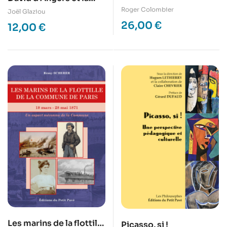
1914-1918
jeune grecque
Roger Colombier
Joël Glaziou
26,00
€
12,00
€
Les marins de la flottille
Picasso, si !