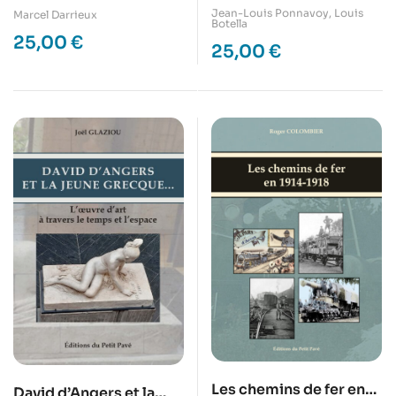
cheminots, T4 – De la
Jean-Louis Ponnavoy
,
Louis
Marcel Darrieux
Botella
fin des années 1980 à
25,00
€
25,00
€
l’aube du XXIème siècle
Les chemins de fer en
David d’Angers et la