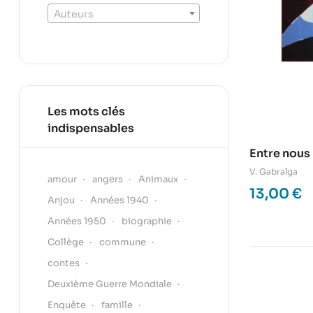
Auteurs
Les mots clés
indispensables
Entre nous
V. Gabralga
amour
angers
Animaux
13,00
€
Anjou
Années 1940
Années 1950
biographie
Collège
commune
contes
Deuxième Guerre Mondiale
Enquête
famille