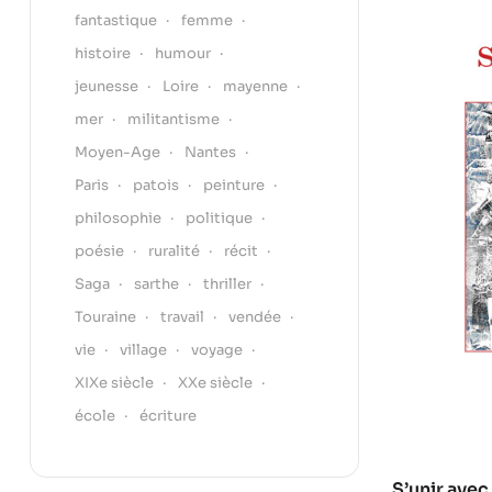
fantastique
femme
histoire
humour
jeunesse
Loire
mayenne
mer
militantisme
Moyen-Age
Nantes
Paris
patois
peinture
philosophie
politique
poésie
ruralité
récit
Saga
sarthe
thriller
Touraine
travail
vendée
vie
village
voyage
XIXe siècle
XXe siècle
école
écriture
S’unir avec