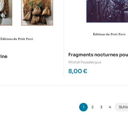
Fragments nocturnes pou
ine
chanson d’aube
Michel Passelergue
8,00
€
1
2
3
4
SUIV