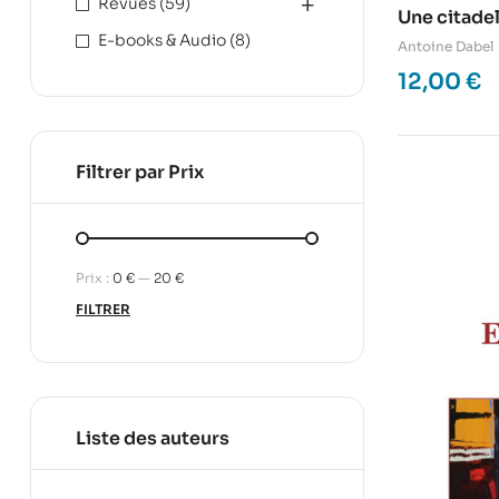
Revues
(59)
Une citadel
E-books & Audio
(8)
Antoine Dabel
12,00
€
Filtrer par Prix
Prix :
0 €
—
20 €
FILTRER
Liste des auteurs