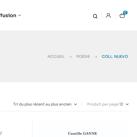
0
ffusion
ACCUEIL
POÉSIE
COLL. NUEVO
Produit par page