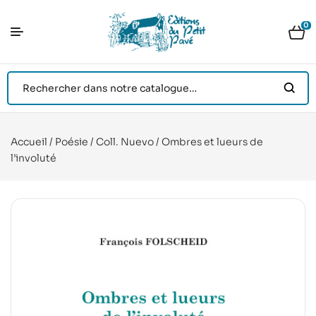
0
Accueil
/
Poésie
/
Coll. Nuevo
/ Ombres et lueurs de
l’involuté