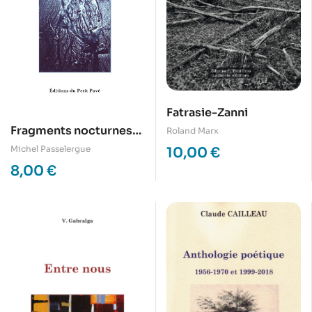
Fatrasie-Zanni
Fragments nocturnes
Roland Marx
pour une chanson
Michel Passelergue
10,00
€
d’aube
8,00
€