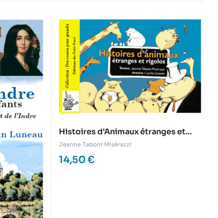
Histoires d’Animaux étranges et
rigolos
Jeanne Taboni Misérazzi
14,50
€