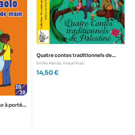
Quatre contes traditionnels de
Palestine
Emilie Alenda
,
Pascal Pratz
14,50
€
ur à portée