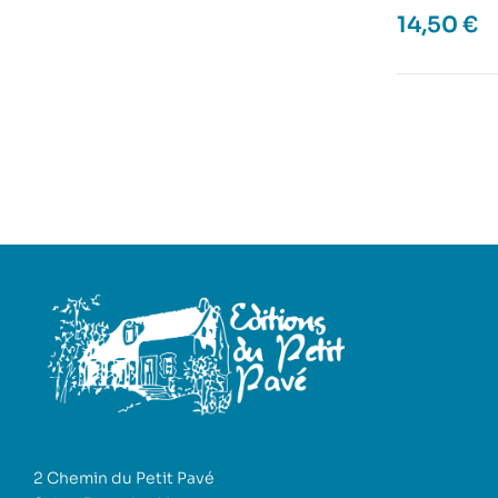
14,50
€
2 Chemin du Petit Pavé