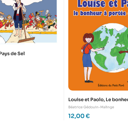
Pays de Sel
Louise et Paolo, Le bonhe
de main
Béatrice Gédouin-Malinge
12,00
€