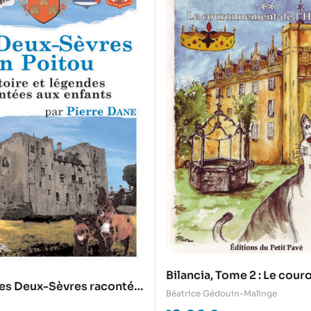
Bilancia, Tome 2 : Le cou
 des Deux-Sèvres racontée
de l’Hermine
Béatrice Gédouin-Malinge
s