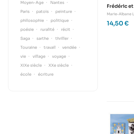
Moyen-Age
Nantes
Frédéric e
Paris
patois
peinture
Marie-Albane 
philosophie
politique
14,50
€
poésie
ruralité
récit
Saga
sarthe
thriller
Touraine
travail
vendée
vie
village
voyage
XIXe siècle
XXe siècle
école
écriture