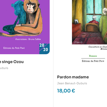
e singe Ozou
ubuis
Pardon madame
Jean Benaut-Dubuis
18,00
€