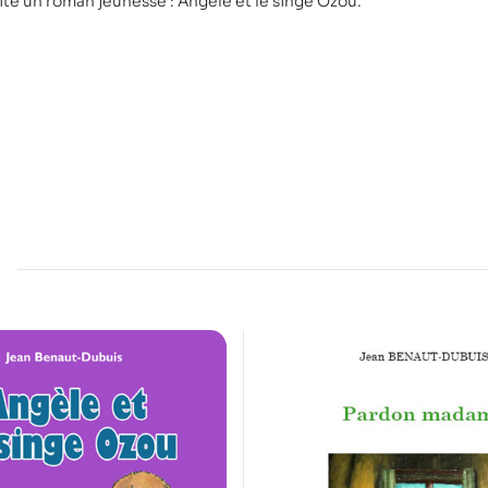
ité un roman jeunesse : Angéle et le singe Ozou.