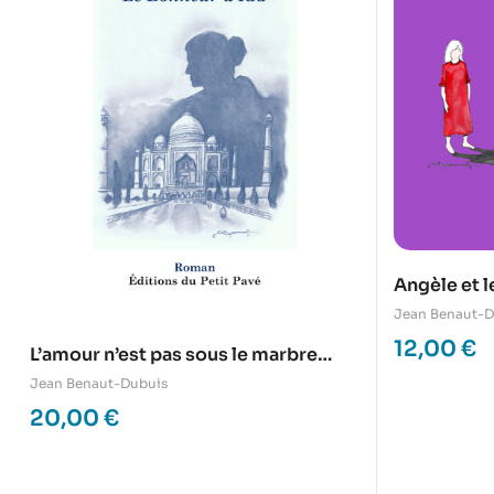
Angèle et l
Jean Benaut-D
12,00
€
L’amour n’est pas sous le marbre
blanc – Le bonheur d’Ida
Jean Benaut-Dubuis
20,00
€