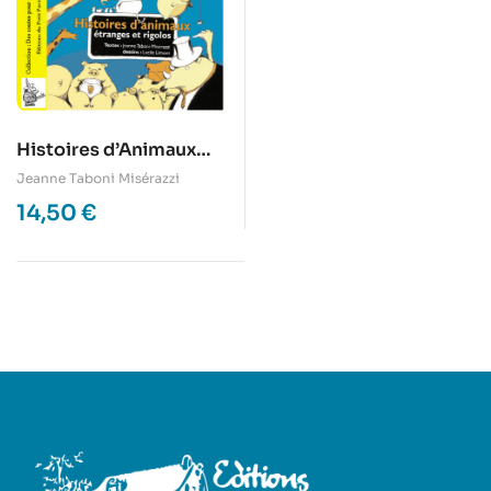
Histoires d’Animaux
étranges et rigolos
Jeanne Taboni Misérazzi
14,50
€