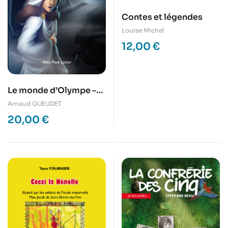
Contes et légendes
Louise Michel
12,00
€
Le monde d’Olympe –
Le secret des Enfers
Arnaud GUEUDET
20,00
€