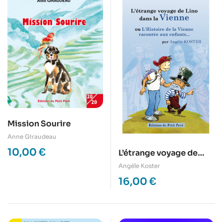
Mission Sourire
Anne Giraudeau
10,00
€
L’étrange voyage de
Lino dans la Vienne –
Angéle Koster
Histoire de la Vienne
16,00
€
racontée aux enfants