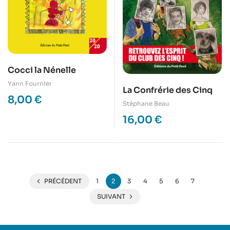
Cocci la Nénelle
Yann Fournier
La Confrérie des Cinq
8,00
€
Stéphane Beau
16,00
€
PRÉCÉDENT
1
2
3
4
5
6
7
SUIVANT