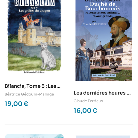
Bilancia, Tome 3 : Les
Les derniéres heures du
griffes du dragon
Béatrice Gédouin-Malinge
duché de Bourbonnais
Claude Ferrieux
19,00
€
racontées aux enfants
16,00
€
et aux grands