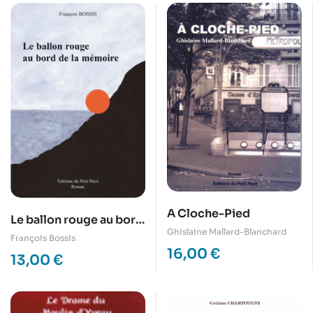
A Cloche-Pied
Le ballon rouge au bord
Ghislaine Mallard-Blanchard
de la mémoire
François Bossis
16,00
€
13,00
€