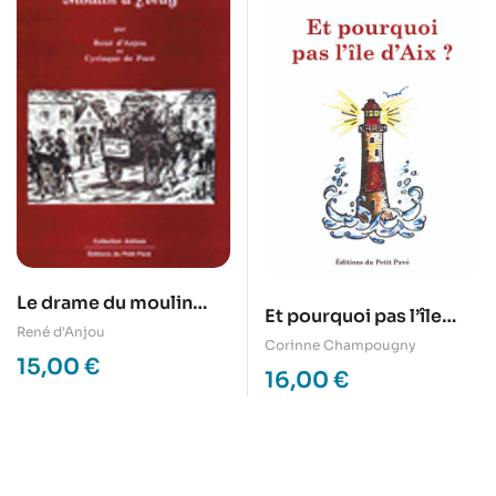
Le drame du moulin
Et pourquoi pas l’île
d’Yvray
René d'Anjou
d’Aix ?
Corinne Champougny
15,00
€
16,00
€