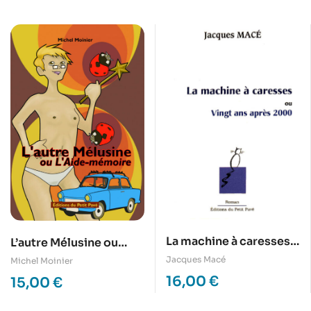
La machine à caresses,
L’autre Mélusine ou
ou vingt ans après
L’Aide-mémoire
Jacques Macé
Michel Moinier
2000
16,00
€
15,00
€