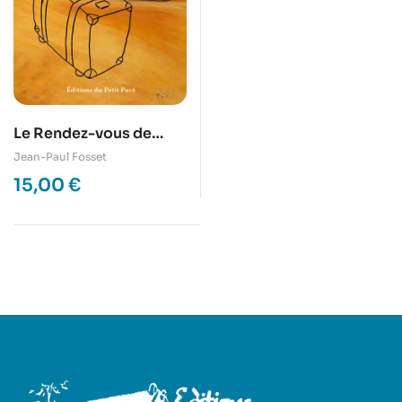
Le Rendez-vous de
Taghit
Jean-Paul Fosset
15,00
€