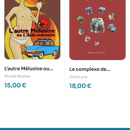
L’autre Mélusine ou
Le complexe de
L’Aide-mémoire
l’éléphant
Michel Moinier
Joce Lyne
15,00
€
18,00
€