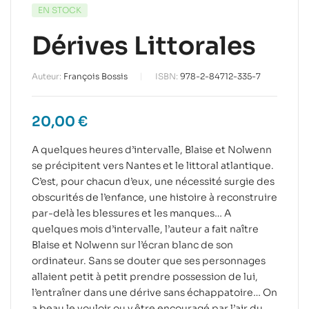
EN STOCK
Dérives Littorales
Auteur:
François Bossis
ISBN:
978-2-84712-335-7
20,00
€
A quelques heures d’intervalle, Blaise et Nolwenn
se précipitent vers Nantes et le littoral atlantique.
C’est, pour chacun d’eux, une nécessité surgie des
obscurités de l’enfance, une histoire à reconstruire
par-delà les blessures et les manques… A
quelques mois d’intervalle, l’auteur a fait naître
Blaise et Nolwenn sur l’écran blanc de son
ordinateur. Sans se douter que ses personnages
allaient petit à petit prendre possession de lui,
l’entraîner dans une dérive sans échappatoire… On
a beau le vouloir ou y être encouragé par l’air du