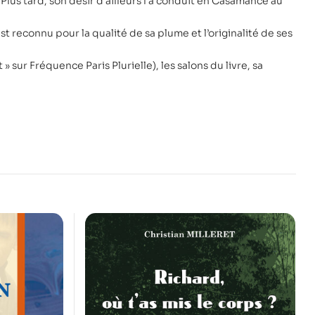
Plus tard, son désir d’ailleurs l’a conduit en Casamance au
l est reconnu pour la qualité de sa plume et l’originalité de ses
 » sur Fréquence Paris Plurielle), les salons du livre, sa