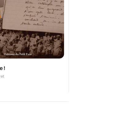
e !
ret