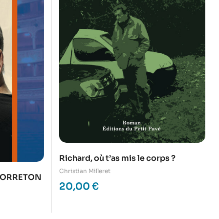
Richard, où t’as mis le corps ?
Christian Milleret
e TORRETON
20,00
€