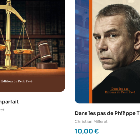
mparfait
ret
Dans les pas de Philipp
Christian Milleret
10,00
€