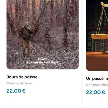
Jours de poisse
Un passé i
Christian Milleret
Christian Mille
22,00
€
22,00
€