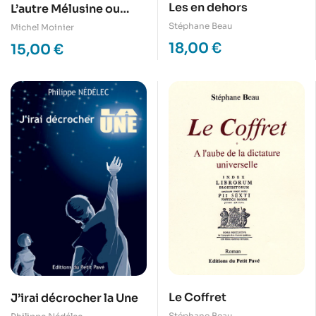
Les en dehors
L’autre Mélusine ou
L’Aide-mémoire
Stéphane Beau
Michel Moinier
18,00
€
15,00
€
Le Coffret
J’irai décrocher la Une
Stéphane Beau