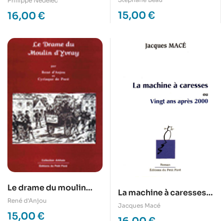
Philippe Nédélec
15,00
€
16,00
€
Le drame du moulin
La machine à caresses,
d’Yvray
René d'Anjou
ou vingt ans après
Jacques Macé
15,00
€
2000