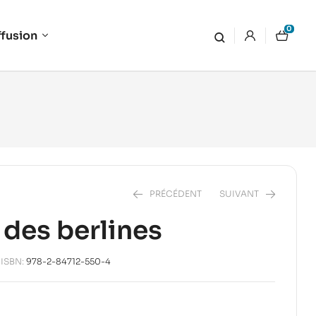
0
ffusion
PRÉCÉDENT
SUIVANT
e des berlines
18,00
€
ISBN:
978-2-84712-550-4
20,00
€