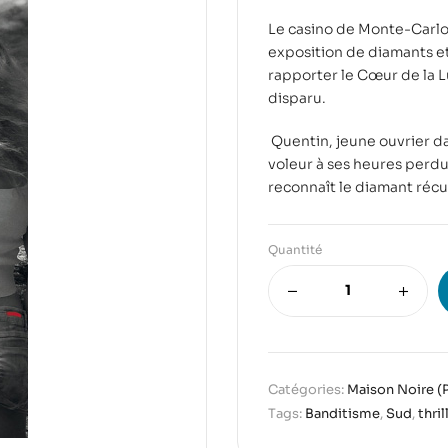
Le casino de Monte-Carlo 
exposition de diamants et 
rapporter le Cœur de la L
disparu.
Quentin, jeune ouvrier da
voleur à ses heures perdue
reconnaît le diamant récu
Quantité
Catégories:
Maison Noire (P
Tags:
Banditisme
,
Sud
,
thril