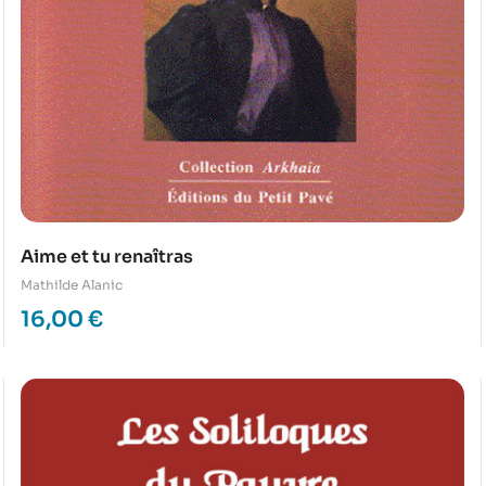
Aime et tu renaîtras
Mathilde Alanic
16,00
€