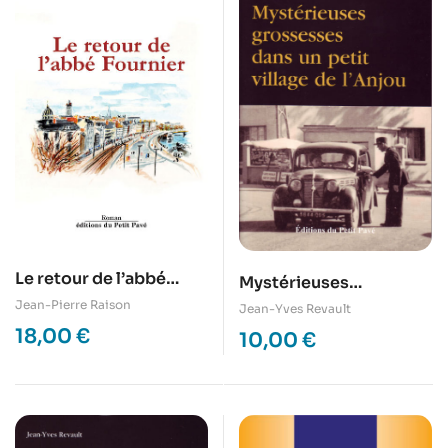
Le retour de l’abbé
Mystérieuses
Fournier
grossesses dans un
Jean-Pierre Raison
Jean-Yves Revault
petit village de l’Anjou
18,00
€
10,00
€