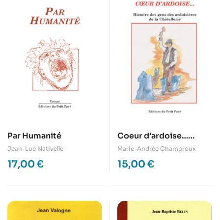
Coeur d’ardoise…
Par Humanité
Histoire des gens des
Marie-Andrée Champroux
Jean-Luc Nativelle
ardoisières de la
15,00
€
17,00
€
Châtellerie