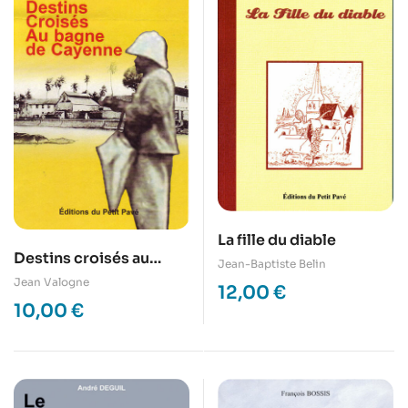
La fille du diable
Destins croisés au
Jean-Baptiste Belin
bagne au bagne de
Jean Valogne
12,00
€
Cayenne
10,00
€