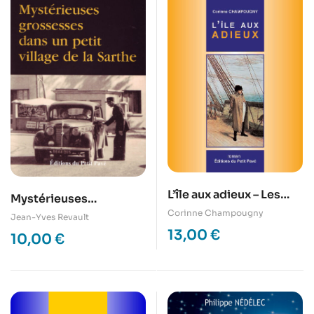
L’île aux adieux – Les
Mystérieuses
trois derniers jours de
Corinne Champougny
grossesses dans un
Jean-Yves Revault
l’Empereur en France,
petit village de la
13,00
€
10,00
€
l’Ïle d’Aux
Sarthe