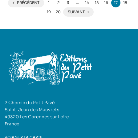
PRÉCÉDENT
1
2
3
…
14
15
16
17
18
19
20
SUIVANT
2 Chemin du Petit Pavé
Saint-Jean des Mauvrets
49320 Les Garennes sur Loire
France
VOIR SUR LA CARTE