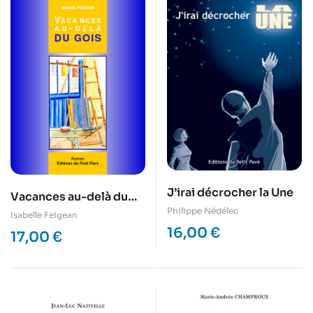
J’irai décrocher la Une
Vacances au-delà du
Philippe Nédélec
Gois
Isabelle Feigean
16,00
€
17,00
€