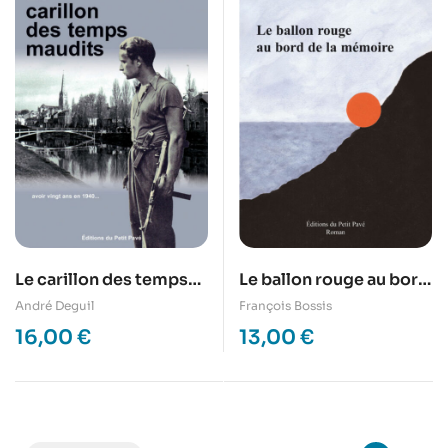
Le carillon des temps
Le ballon rouge au bord
maudits, avoir vingt ans
de la mémoire
André Deguil
François Bossis
en 1940…
16,00
€
13,00
€