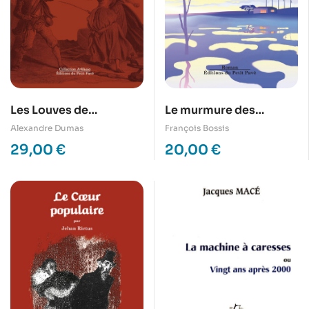
Les Louves de
Le murmure des
Machecoul
éoliennes
Alexandre Dumas
François Bossis
29,00
€
20,00
€