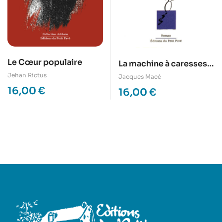
Le Cœur populaire
La machine à caresses,
ou vingt ans après
Jehan Rictus
Jacques Macé
2000
16,00
€
16,00
€