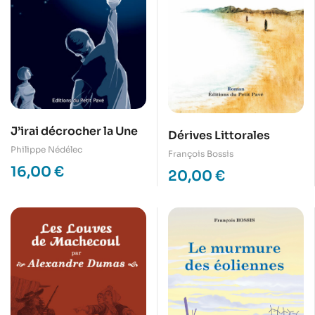
J’irai décrocher la Une
Dérives Littorales
Philippe Nédélec
François Bossis
16,00
€
20,00
€