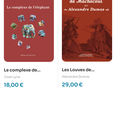
Les Louves de
Le complexe de
Machecoul
l’éléphant
Alexandre Dumas
Joce Lyne
29,00
€
18,00
€