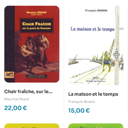
Chair fraîche, sur le
La maison et le temps
pavé de Paname
Maurice Drack
François Bossis
22,00
€
15,00
€