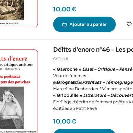
10,00
€
Ajouter au panier
Délits d’encre n°46 – Les 
Collectif
« Gavroche »
Essai – Critique – Pensé
Voix de femmes
par Francis Carpentier
« Grognard »
Archives – Témoignage 
Marceline Desbordes-Valmore, poéte
« Gribouille »
Littérature – Découvert
Florilège d’écrits de femmes poètes X
éditées au Petit Pavé
10,00
€