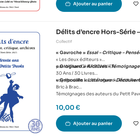
Ajouter au panier
Délits d’encre Hors-Série –
Collectif
« Gavroche »
Essai – Critique – Pensé
« Les deux éditeurs »
par William CHERBONNIER
« Grognard »
Archives – Témoignage 
30 Ans / 30 Livres
voyage dans le catalogue du Petit Pav
« Gribouille »
Littérature – Découvert
Bric à Brac
Témoignages des auteurs du Petit Pav
10,00
€
Ajouter au panier