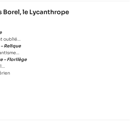
s Borel, le Lycanthrope
e
t oublié
– Relique
mantisme
e – Florilège
l
érien