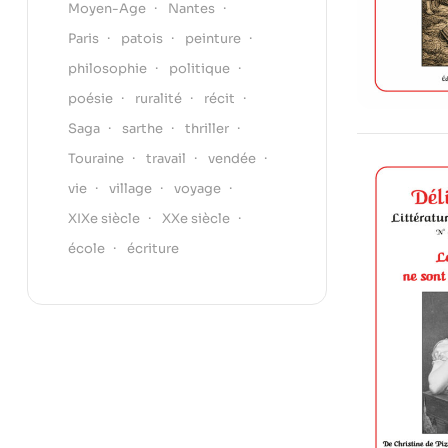
Moyen-Age
Nantes
Paris
patois
peinture
philosophie
politique
poésie
ruralité
récit
Saga
sarthe
thriller
Touraine
travail
vendée
vie
village
voyage
XIXe siècle
XXe siècle
école
écriture