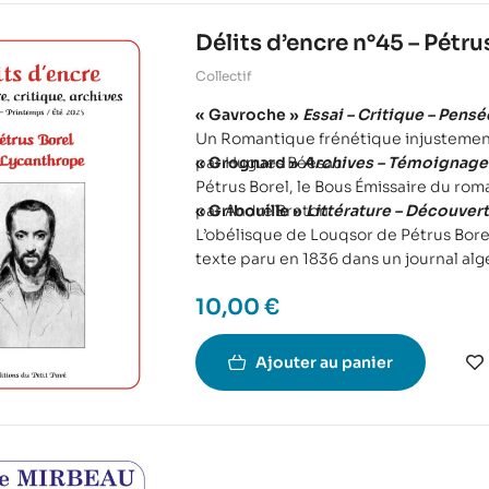
Délits d’encre n°45 – Pétru
Collectif
« Gavroche »
Essai – Critique – Pensé
Un Romantique frénétique injustemen
par Hugues Béesau
« Grognard »
Archives – Témoignage 
Pétrus Borel, le Bous Émissaire du ro
par André Breton
« Gribouille »
Littérature – Découvert
L’obélisque de Louqsor de Pétrus Bore
texte paru en 1836 dans un journal alg
10,00
€
Ajouter au panier