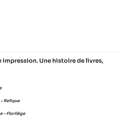
ctimes de prédation sexuelle. Autant de scandales
 impression. Une histoire de livres,
e
– Relique
e – Florilège