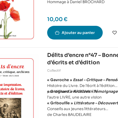
Hommage à Daniel BROCHARD
défense des enfants et adolescents vi
qui, hélas ! sont toujours d’actualité…
10,00
€
Ajouter au panier
Délits d’encre n°47 – Bonne
d’écrits et d’édition
Collectif
« Gavroche »
Essai – Critique – Pensé
Histoire du Livre. De l’écrit à l’édition
par William CHERBONNIER
« Grognard »
Archives – Témoignage 
l’autre LIVRE, une autre vision
« Gribouille »
Littérature – Découvert
Conseils aux jeunes littérateurs
de Charles BAUDELAIRE