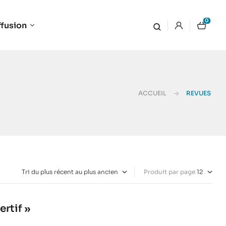
0
ffusion
ACCUEIL
REVUES
Produit par page
ertif »