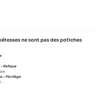
poétesses ne sont pas des potiches
e
– Relique
sse
e – Florilège
X