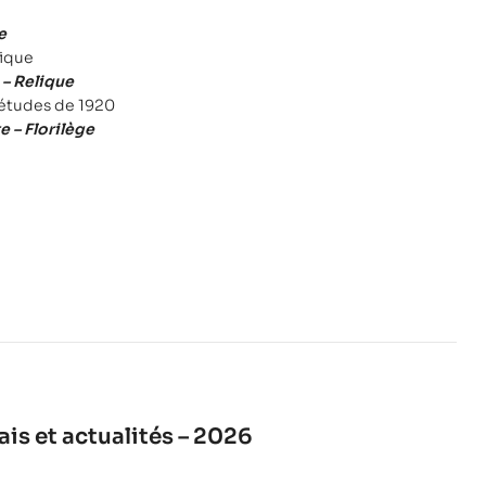
e
rique
– Relique
’études de 1920
e – Florilège
is et actualités – 2026