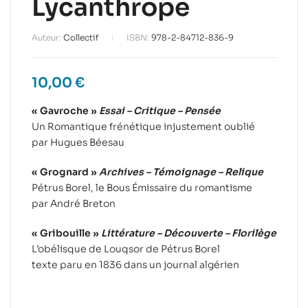
Lycanthrope
Auteur:
Collectif
ISBN:
978-2-84712-836-9
10,00
€
« Gavroche »
Essai – Critique – Pensée
Un Romantique frénétique injustement oublié
par Hugues Béesau
« Grognard »
Archives – Témoignage – Relique
Pétrus Borel, le Bous Émissaire du romantisme
par André Breton
« Gribouille »
Littérature – Découverte – Florilège
L’obélisque de Louqsor de Pétrus Borel
texte paru en 1836 dans un journal algérien