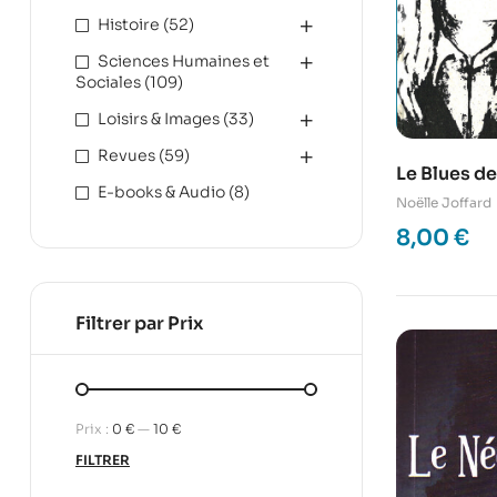
Histoire
(52)
Sciences Humaines et
Sociales
(109)
Loisirs & Images
(33)
Revues
(59)
Le Blues de
E-books & Audio
(8)
Noëlle Joffard
8,00
€
Filtrer par Prix
Prix :
0 €
—
10 €
FILTRER