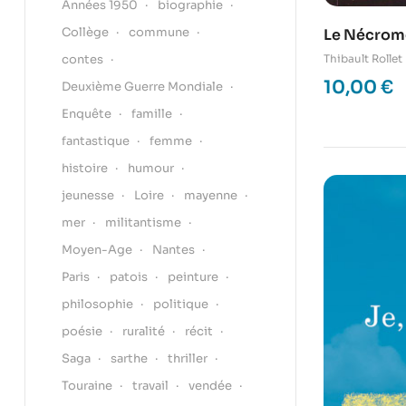
Années 1950
biographie
Collège
commune
Le Nécrome
contes
Thibault Rollet
10,00
€
Deuxième Guerre Mondiale
Enquête
famille
fantastique
femme
histoire
humour
jeunesse
Loire
mayenne
mer
militantisme
Moyen-Age
Nantes
Paris
patois
peinture
philosophie
politique
poésie
ruralité
récit
Saga
sarthe
thriller
Touraine
travail
vendée