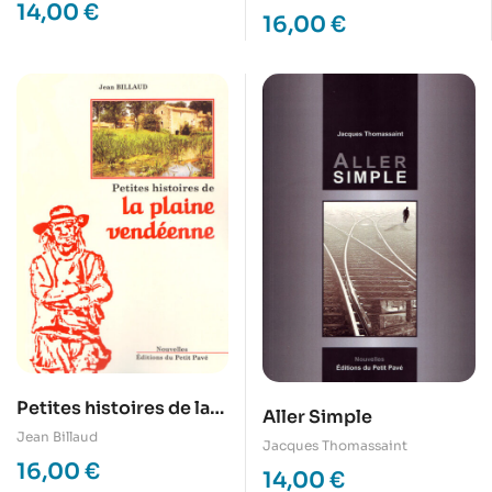
14,00
€
cité
16,00
€
Petites histoires de la
Aller Simple
plaine vendéenne
Jean Billaud
Jacques Thomassaint
16,00
€
14,00
€