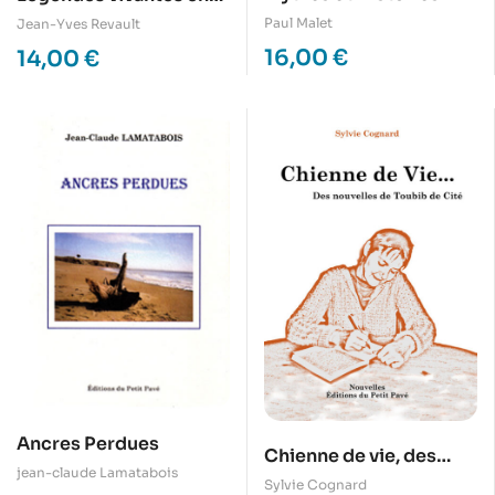
vraies d’un vétérinaire
Anjou
Paul Malet
Jean-Yves Revault
rural
16,00
€
14,00
€
Ancres Perdues
Chienne de vie, des
jean-claude Lamatabois
nouvelles du toubib de
Sylvie Cognard