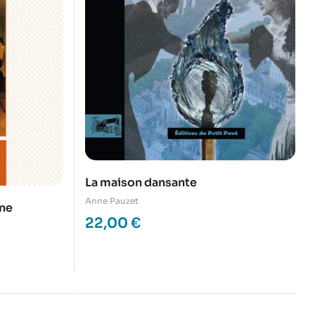
La maison dansante
Anne Pauzet
ane
22,00
€