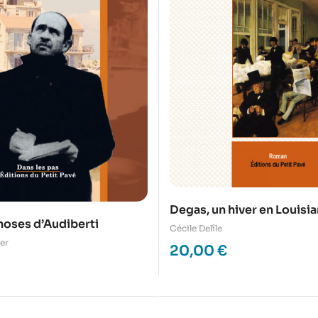
Degas, un hiver en Louisi
oses d’Audiberti
Cécile Delîle
er
20,00
€