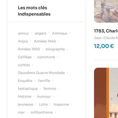
Les mots clés
indispensables
1783, Charl
amour
angers
Animaux
Jean-Claude R
Anjou
Années 1940
12,00
€
Années 1950
biographie
Collège
commune
contes
Deuxième Guerre Mondiale
Enquête
famille
fantastique
femme
histoire
humour
jeunesse
Loire
mayenne
mer
militantisme