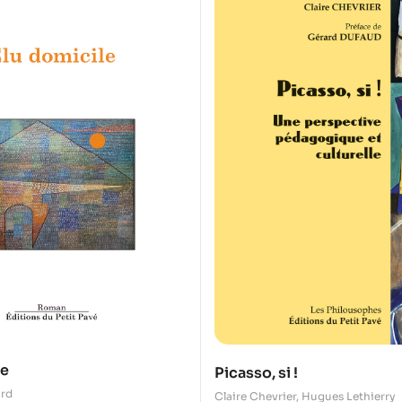
le
Picasso, si !
ard
Claire Chevrier
,
Hugues Lethierry