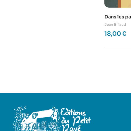
Dans les pa
Touraine
Jean Billaud
18,00
€