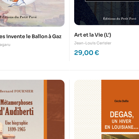
Art et la Vie (L’)
es invente le Ballon à Gaz
Jean-Louis Cerisier
agaru
29,00
€