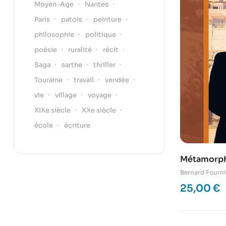
Moyen-Age
Nantes
Paris
patois
peinture
philosophie
politique
poésie
ruralité
récit
Saga
sarthe
thriller
Touraine
travail
vendée
vie
village
voyage
XIXe siècle
XXe siècle
école
écriture
Métamorph
Bernard Fourni
25,00
€