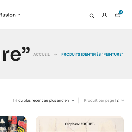
0
ffusion
ure”
ACCUEIL
PRODUITS IDENTIFIÉS “PEINTURE”
Produit par page