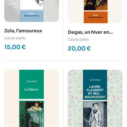
Zola, l’amoureux
Degas, un hiver en
Cécile Delîle
Louisiane
Cécile Delîle
15,00
€
20,00
€