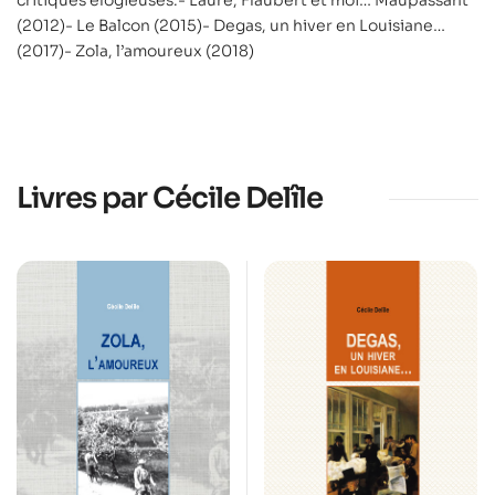
critiques élogieuses.- Laure, Flaubert et moi… Maupassant
(2012)- Le Balcon (2015)- Degas, un hiver en Louisiane…
(2017)- Zola, l’amoureux (2018)
Livres par Cécile Delîle