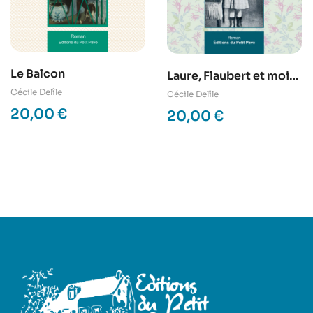
Le Balcon
Laure, Flaubert et moi…
Maupassant
Cécile Delîle
Cécile Delîle
20,00
€
20,00
€