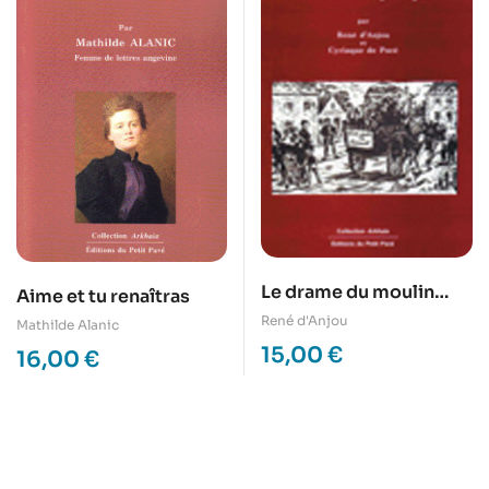
Le drame du moulin
Aime et tu renaîtras
d’Yvray
René d'Anjou
Mathilde Alanic
15,00
€
16,00
€