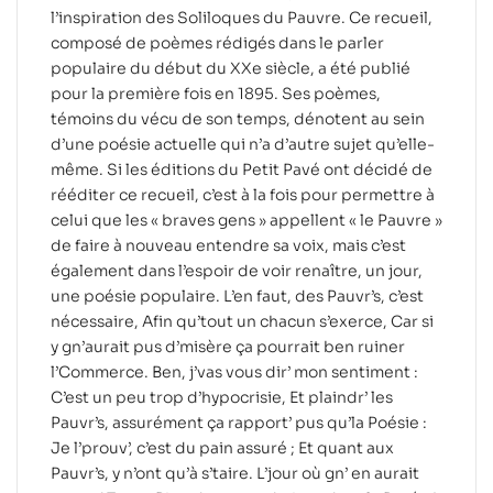
l’inspiration des Soliloques du Pauvre. Ce recueil,
composé de poèmes rédigés dans le parler
populaire du début du XXe siècle, a été publié
pour la première fois en 1895. Ses poèmes,
témoins du vécu de son temps, dénotent au sein
d’une poésie actuelle qui n’a d’autre sujet qu’elle-
même. Si les éditions du Petit Pavé ont décidé de
rééditer ce recueil, c’est à la fois pour permettre à
celui que les « braves gens » appellent « le Pauvre »
de faire à nouveau entendre sa voix, mais c’est
également dans l’espoir de voir renaître, un jour,
une poésie populaire. L’en faut, des Pauvr’s, c’est
nécessaire, Afin qu’tout un chacun s’exerce, Car si
y gn’aurait pus d’misère ça pourrait ben ruiner
l’Commerce. Ben, j’vas vous dir’ mon sentiment :
C’est un peu trop d’hypocrisie, Et plaindr’ les
Pauvr’s, assurément ça rapport’ pus qu’la Poésie :
Je l’prouv’, c’est du pain assuré ; Et quant aux
Pauvr’s, y n’ont qu’à s’taire. L’jour où gn’ en aurait