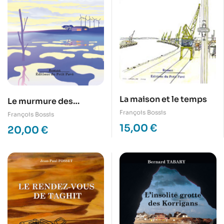
La maison et le temps
Le murmure des
éoliennes
François Bossis
François Bossis
15,00
€
20,00
€