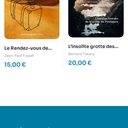
L’insolite grotte des
Le Rendez-vous de
Korrigans
Bernard Tabary
Taghit
Jean-Paul Fosset
20,00
€
15,00
€