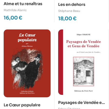
Aime et tu renaîtras
Les en dehors
Mathilde Alanic
Stéphane Beau
16,00
€
18,00
€
Paysages de Vendée et
Le Cœur populaire
Gens de Vendée
Edgar Chaigne