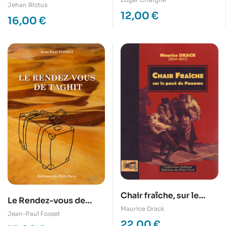
Jehan Rictus
12,00
€
16,00
€
Chair fraîche, sur le
Le Rendez-vous de
pavé de Paname
Maurice Drack
Taghit
Jean-Paul Fosset
22,00
€