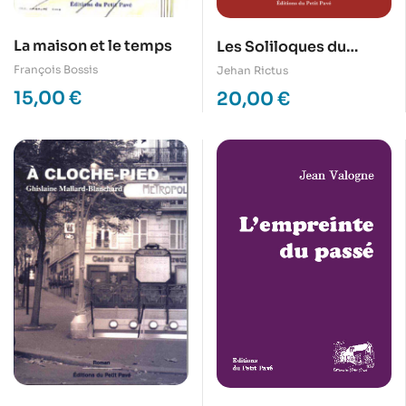
La maison et le temps
Les Soliloques du
Pauvre
François Bossis
Jehan Rictus
15,00
€
20,00
€