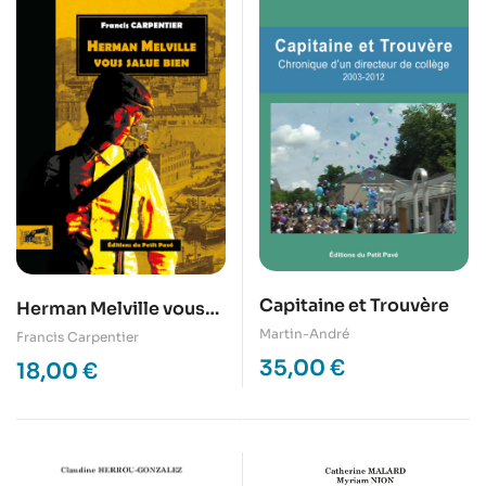
Capitaine et Trouvère
Herman Melville vous
salue bien
Martin-André
Francis Carpentier
35,00
€
18,00
€