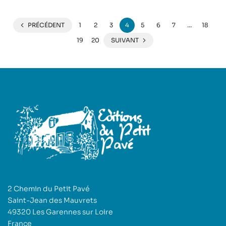
PRÉCÉDENT
1
2
3
4
5
6
7
…
18
19
20
SUIVANT
2 Chemin du Petit Pavé
Saint-Jean des Mauvrets
49320 Les Garennes sur Loire
France