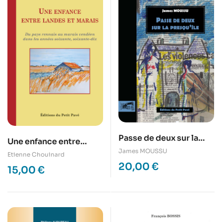
Passe de deux sur la
Une enfance entre
presqu’île
James MOUSSU
Landes et Marais
Etienne Chouinard
20,00
€
15,00
€