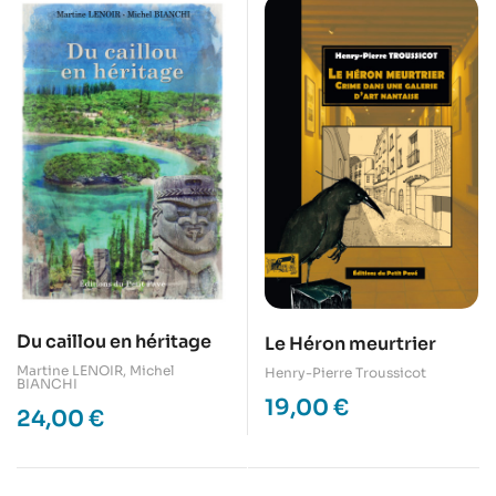
Du caillou en héritage
Le Héron meurtrier
Martine LENOIR
,
Michel
Henry-Pierre Troussicot
BIANCHI
19,00
€
24,00
€