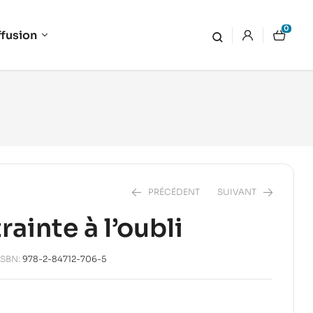
0
ffusion
PRÉCÉDENT
SUIVANT
rainte à l’oubli
16,00
€
24,00
€
ISBN:
978-2-84712-706-5