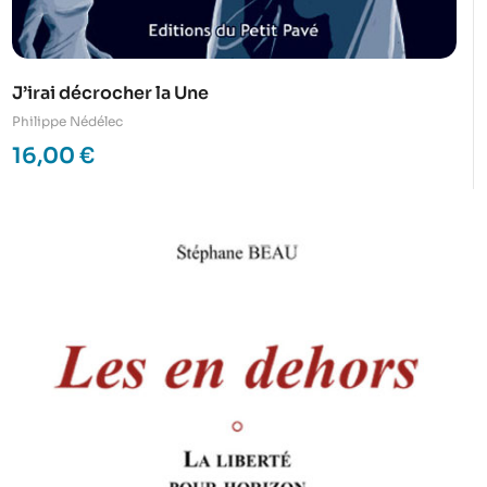
J’irai décrocher la Une
Philippe Nédélec
16,00
€