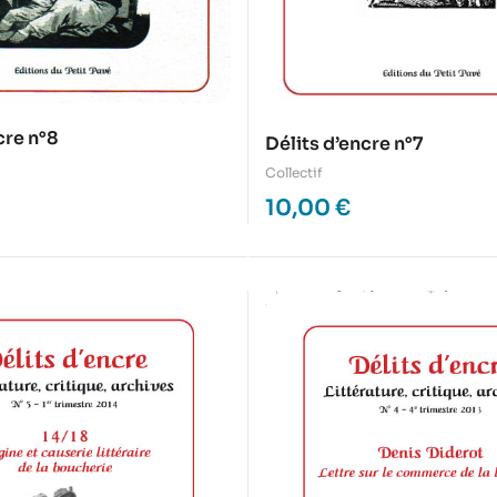
cre n°8
Délits d’encre n°7
Collectif
10,00
€