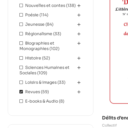
Nouvelles et contes
(138)
Poésie
(114)
Jeunesse
(84)
Régionalisme
(33)
Biographies et
Monographies
(102)
Histoire
(52)
Sciences Humaines et
Sociales
(109)
Loisirs & Images
(33)
Revues
(59)
E-books & Audio
(8)
Délits d’en
Collectif