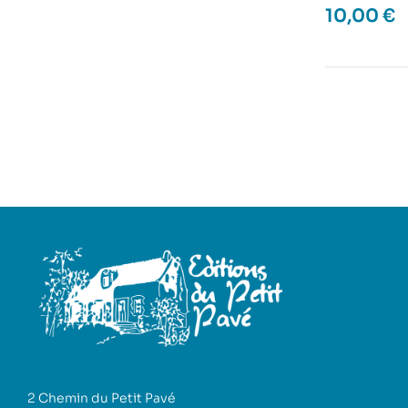
10,00
€
2 Chemin du Petit Pavé