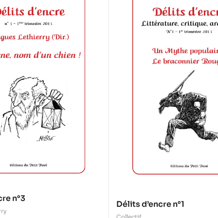
cre n°3
Délits d’encre n°1
rry
Collectif