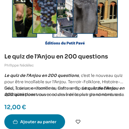
Le quiz de l’Anjou en 200 questions
Philippe Nédélec
Le quiz de l’Anjou en 200 questions
, c’est le nouveau quiz
pour être incollable sur l’Anjou. Terroir-Folklore, Histoire-
Géo, Tourisme-économie, Culture-Sports… à chacun sa
Seul, à deux, en famille ou entre amis,
Le quiz de l’Anjou en
spécialité pour trouver ou deviner le plus grand nombre de
200 questions
vous conduira à découvrir de nombreuses
bonnes réponses à ces 200 questions simples ou difficiles,
facettes de cette province, riche de son histoire et
12,00
€
érudites ou drôles.
foisonnant de sites remarquables à connaître.
Ajouter au panier