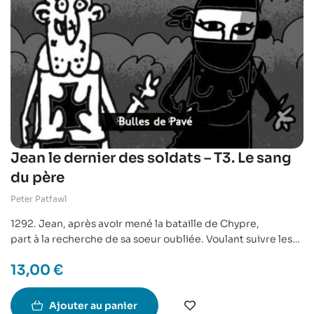
Jean le dernier des soldats – T3. Le sang
du père
Peter Patfawl
1292. Jean, après avoir mené la bataille de Chypre,
part à la recherche de sa soeur oubliée. Voulant suivre les
traces
13,00
€
de leur père, ils seront à nouveau confrontés à leur ennemi
Saladin.
Accompagné de nouveaux amis, Jean va peu à peu percer
Ajouter au panier