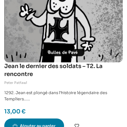
Jean le dernier des soldats – T2. La
rencontre
Peter Patfawl
1292. Jean est plongé dans l’histoire légendaire des
Templiers…
En partance pour l’Orient, Jean se retrouve à mener
13,00
€
la grande bataille de Chypre contre Saladin, l’ennemi des
Templiers.
Jean, entouré de ses frères d’armes, comprend peu à peu
Ajouter au panier