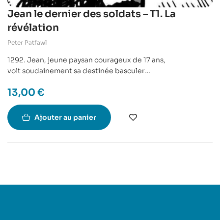
Jean le dernier des soldats – T1. La
révélation
Peter Patfawl
1292. Jean, jeune paysan courageux de 17 ans,
voit soudainement sa destinée basculer
quand il découvre la réelle identité de son père.
13,00
€
Entraîné dans une aventure qui le conduira à travers le
monde,
il se voit plonger dans l’histoire légendaire des Templiers…
Ajouter au panier