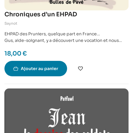
Chroniques d’un EHPAD
Saynot
EHPAD des Pruniers, quelque part en France…
Gus, aide-soignant, y a découvert une vocation et nous
partage son quotidien.
18,00
€
Entre des collègues aux personnalités diverses, des
patients extravagants, des situations plus qu’improbables,
le voyage dans ce monde méconnu sera unique, émouvant,
Ajouter au panier
plein d’aventures mais surtout… très drôle !