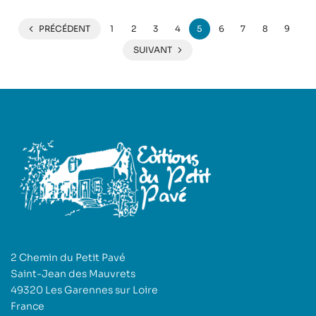
PRÉCÉDENT
1
2
3
4
5
6
7
8
9
SUIVANT
2 Chemin du Petit Pavé
Saint-Jean des Mauvrets
49320 Les Garennes sur Loire
France