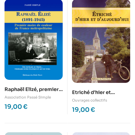
Raphaël Elizé, premier
Etriché d’hier et
maire de couleur de la
Association Passé Simple
d’aujourd’hui
Ouvrages collectifs
France métropolitaine
19,00
€
19,00
€