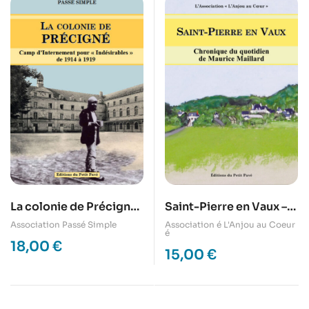
Saint-Pierre en Vaux –
La colonie de Précigné
chronique de Maurice
– camp d’internement
Association é L'Anjou au Coeur
Association Passé Simple
é
Maillard
pour « indésirables » de
18,00
€
15,00
€
1914 à 1919