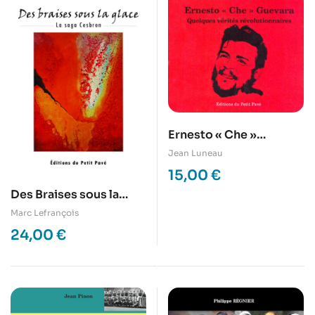
Ernesto « Che »
Guevara – Quelques
Jean Luneau
vérités
15,00
€
révolutionniares
Des Braises sous la
glace – La saga Cesbron
Marc Lefrançois
24,00
€