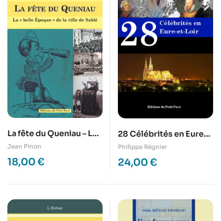
La fête du Queniau – La
28 Célébrités en Eure-
é belle époque é de la
et-Loir
Jean Pinon
Philippe Régnier
ville de Sablé
18,00
€
24,00
€