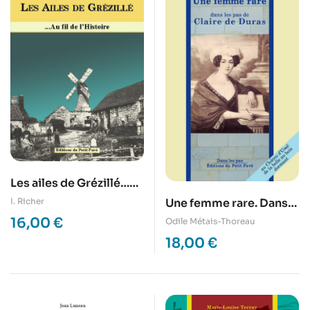
Les ailes de Grézillé…
Au fil de l’Histoire
Une femme rare. Dans
I. Richer
les pas de la duchesse
16,00
€
Odile Métais-Thoreau
de Duras.
18,00
€