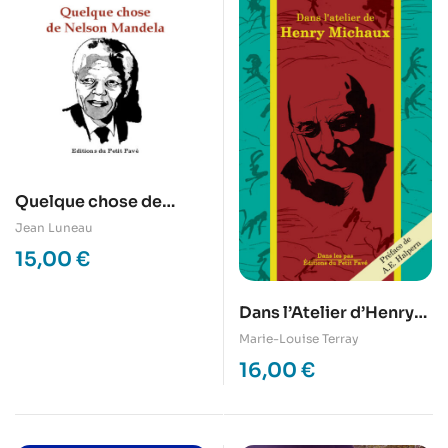
Quelque chose de
Nelson Mandela
Jean Luneau
15,00
€
Dans l’Atelier d’Henry
Michaux
Marie-Louise Terray
16,00
€