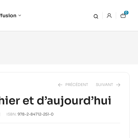
0
ffusion
PRÉCÉDENT
SUIVANT
hier et d’aujourd’hui
18,00
16,00
€
€
ISBN:
978-2-84712-251-0