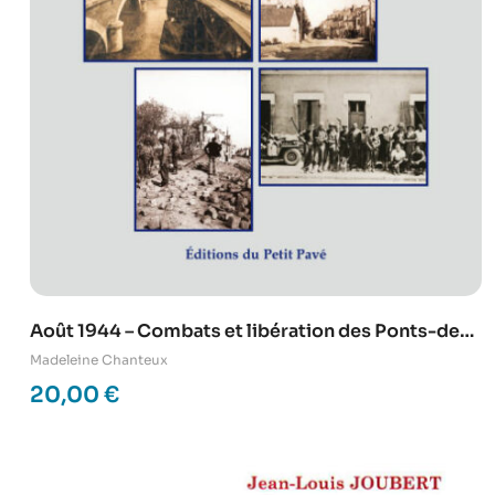
Août 1944 – Combats et libération des Ponts-de-
Cé et de Mûrs-Erigné
Madeleine Chanteux
20,00
€