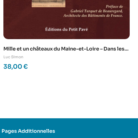
Mille et un châteaux du Maine-et-Loire – Dans les
années 1900
Luc Simon
38,00
€
Pages Additionnelles