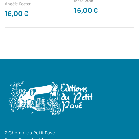
Loudun et autres
Marc Vion
Lino dans la Vienne –
Angéle Koster
souvenirs sportifs
16,00
€
Histoire de la Vienne
16,00
€
racontée aux enfants
2 Chemin du Petit Pavé