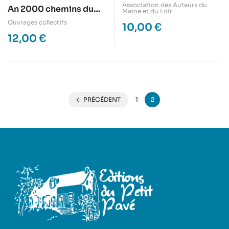
Sarthe et Mayenne
Association des Auteurs du
An 2000 chemins du
Maine et du Loir
Petit Pavé
Ouvrages collectifs
10,00
€
12,00
€
PRÉCÉDENT
1
2