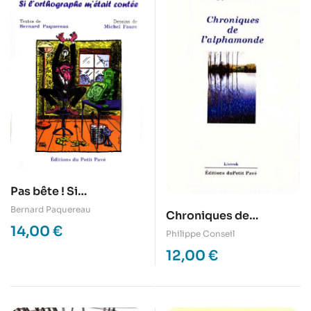
Pas bête ! Si
l’orthographe m’était
Bernard Paquereau
Chroniques de
contée
14,00
€
l’alphamonde
Philippe Conseil
12,00
€