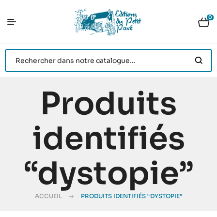
0
Produits
identifiés
“dystopie”
ACCUEIL
PRODUITS IDENTIFIÉS “DYSTOPIE”