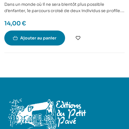
Dans un monde où il ne sera bientôt plus possible
d’enfanter, le parcours croisé de deux individus se profile.
Celui du chercheur qui, le premier, a mis en évidence le
14,00
€
dépeuplement sans avoir été entendu et va connaître une
descente aux enfers.
Celui d’un inconnu qui, dans le futur, chemine à travers une
Ajouter au panier
France désertique à la recherche d’un alter ego.