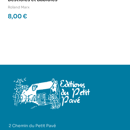
Roland Marx
8,00
€
2 Chemin du Petit Pavé