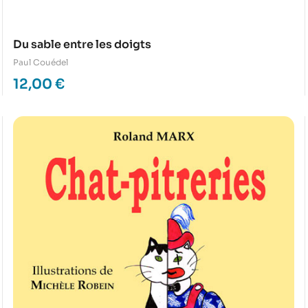
Du sable entre les doigts
Paul Couédel
12,00
€