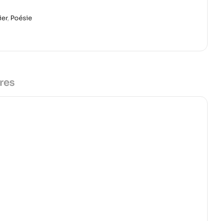
ier
,
Poésie
res