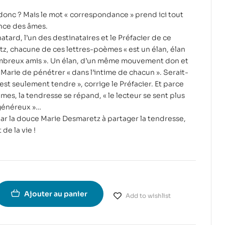
onc ? Mais le mot « correspondance » prend ici tout
nce des âmes.
ard, l’un des destinataires et le Préfacier de ce
z, chacune de ces lettres-poèmes « est un élan, élan
ombreux amis ». Un élan, d’un même mouvement don et
 Marie de pénétrer « dans l’intime de chacun ». Serait-
C’est seulement tendre », corrige le Préfacier. Et parce
mes, la tendresse se répand, « le lecteur se sent plus
 généreux »…
ar la douce Marie Desmaretz à partager la tendresse,
 de la vie !
Ajouter au panier
Add to wishlist