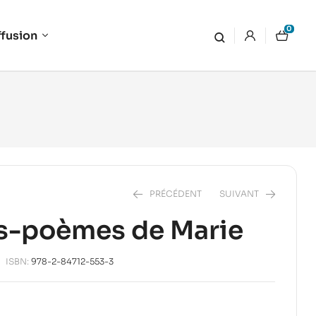
0
ffusion
PRÉCÉDENT
SUIVANT
es-poèmes de Marie
10,00
€
ISBN:
978-2-84712-553-3
12,00
€