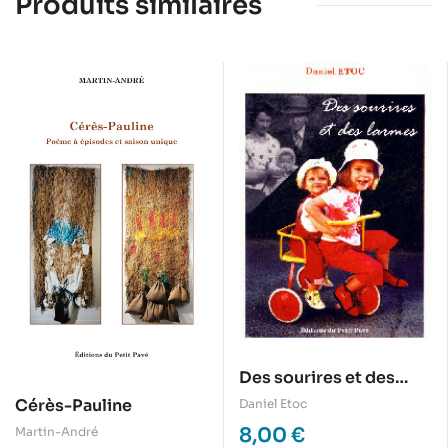
Produits similaires
Des sourires et des
larmes
Cérès-Pauline
Daniel Etoc
8,00
€
Martin-André