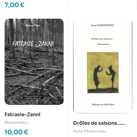
7,00
€
Fatrasie-Zanni
Drôles de saisons…
Roland Marx
Humaines
10,00
€
Anna Plissonneau