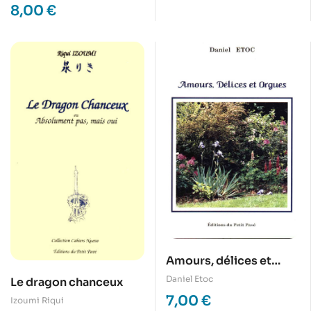
8,00
€
Amours, délices et
orgues
Daniel Etoc
Le dragon chanceux
7,00
€
Izoumi Riqui